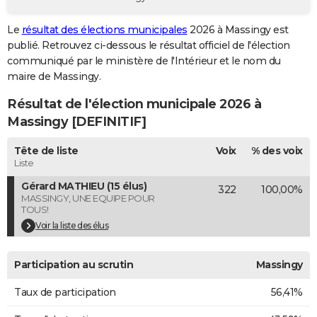
City break
Voyage de noces
Climat
Destinations
Voyage nature
Forum
+
PHOTO
Le
résultat des élections municipales
2026 à Massingy est
publié. Retrouvez ci-dessous le résultat officiel de l'élection
GUIDES D'ACHAT
communiqué par le ministère de l'Intérieur et le nom du
BONS PLANS
maire de Massingy.
Résultat de l'élection municipale 2026 à
CARTE DE VOEUX
Massingy [DEFINITIF]
Carte Bonne année
Carte Pâques
Carte de Noël
Carte Saint-Valentin
Carte d'anniversaire
DICTIONNAIRE
Tête de liste
Voix
% des voix
Biographies
Expressions
Dictionnaire
Citations
Proverbes
PROGRAMME TV
Liste
Gérard MATHIEU (15 élus)
322
100,00%
COPAINS D'AVANT
MASSINGY, UNE EQUIPE POUR
TOUS!
Se connecter
Collèges
Universités
Service militaire
S'inscrire
Lycées
Primaires
Entreprises
Avis de recherche
AVIS DE DÉCÈS
Voir la liste des élus
FORUM
Participation au scrutin
Massingy
Lifestyle
Sport
Television
Cinema
Bricolage
Culture
Auto
Voyage
Taux de participation
56,41%