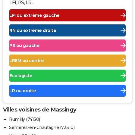
LFI, PS, LR...
LFI ou extrême gauche
RN ou extrême droite
PS ou gauche
LREM ou centre
Ecologiste
LR ou droite
Villes voisines de Massingy
Rumilly (74150)
Serrières-en-Chautagne (73310)