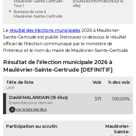
Maulévrier-Sainte-Gertrude -
(toutes les informations sur la
Tour 1
ville)
City break
Voyage de noces
Climat
Destinations
Voyage nature
Forum
+
PHOTO
Bureaux de vote à
Maulévrier-Sainte-Gertrude
GUIDES D'ACHAT
Le
résultat des élections municipales
2026 à Maulévrier-
BONS PLANS
Sainte-Gertrude est publié. Retrouvez ci-dessous le résultat
officiel de l'élection communiqué par le ministère de
CARTE DE VOEUX
l'Intérieur et le nom du maire de Maulévrier-Sainte-Gertrude.
Carte Bonne année
Carte Pâques
Carte de Noël
Carte Saint-Valentin
Carte d'anniversaire
DICTIONNAIRE
Résultat de l'élection municipale 2026 à
Biographies
Expressions
Dictionnaire
Citations
Proverbes
PROGRAMME TV
Maulévrier-Sainte-Gertrude [DEFINITIF]
COPAINS D'AVANT
Tête de liste
Voix
% des voix
Liste
Se connecter
Collèges
Universités
Service militaire
S'inscrire
Lycées
Primaires
Entreprises
Avis de recherche
AVIS DE DÉCÈS
David MALANDAIN (15 élus)
371
100,00%
Ensemble pour demain
FORUM
Voir la liste des élus
Lifestyle
Sport
Television
Cinema
Bricolage
Culture
Auto
Voyage
Participation au scrutin
Maulévrier-
Sainte-