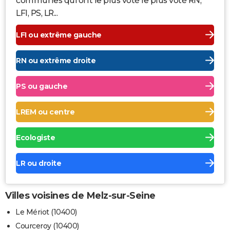
communes qui ont le plus voté le plus voté RN,
LFI, PS, LR...
LFI ou extrême gauche
RN ou extrême droite
PS ou gauche
LREM ou centre
Ecologiste
LR ou droite
Villes voisines de Melz-sur-Seine
Le Mériot (10400)
Courceroy (10400)