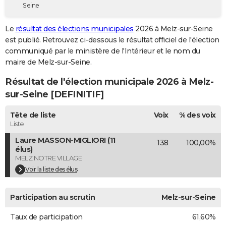
Seine
City break
Voyage de noces
Climat
Destinations
Voyage nature
Forum
+
PHOTO
Le
résultat des élections municipales
2026 à Melz-sur-Seine
GUIDES D'ACHAT
est publié. Retrouvez ci-dessous le résultat officiel de l'élection
communiqué par le ministère de l'Intérieur et le nom du
BONS PLANS
maire de Melz-sur-Seine.
CARTE DE VOEUX
Résultat de l'élection municipale 2026 à Melz-
Carte Bonne année
Carte Pâques
Carte de Noël
Carte Saint-Valentin
Carte d'anniversaire
sur-Seine [DEFINITIF]
DICTIONNAIRE
Biographies
Expressions
Dictionnaire
Citations
Proverbes
Tête de liste
Voix
% des voix
PROGRAMME TV
Liste
COPAINS D'AVANT
Laure MASSON-MIGLIORI (11
138
100,00%
élus)
Se connecter
Collèges
Universités
Service militaire
S'inscrire
Lycées
Primaires
Entreprises
Avis de recherche
AVIS DE DÉCÈS
MELZ NOTRE VILLAGE
Voir la liste des élus
FORUM
Lifestyle
Sport
Television
Cinema
Bricolage
Culture
Auto
Voyage
Participation au scrutin
Melz-sur-Seine
Taux de participation
61,60%