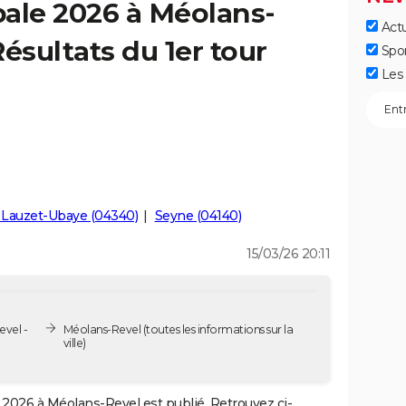
ale 2026 à Méolans-
Actu
ésultats du 1er tour
Spo
Les 
 Lauzet-Ubaye (04340)
Seyne (04140)
15/03/26 20:11
evel -
Méolans-Revel
(toutes les informations sur la
ville)
2026 à Méolans-Revel est publié. Retrouvez ci-