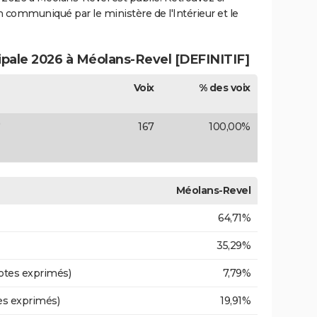
ion communiqué par le ministère de l'Intérieur et le
cipale 2026 à Méolans-Revel [DEFINITIF]
Voix
% des voix
)
167
100,00%
Méolans-Revel
64,71%
35,29%
otes exprimés)
7,79%
es exprimés)
19,91%