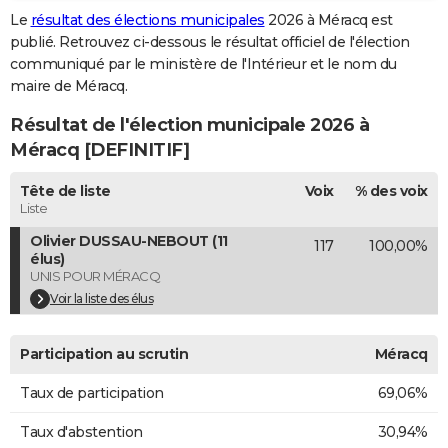
Le
résultat des élections municipales
2026 à Méracq est
City break
Voyage de noces
Climat
Destinations
Voyage nature
Forum
+
PHOTO
publié. Retrouvez ci-dessous le résultat officiel de l'élection
communiqué par le ministère de l'Intérieur et le nom du
GUIDES D'ACHAT
maire de Méracq.
BONS PLANS
Résultat de l'élection municipale 2026 à
CARTE DE VOEUX
Méracq [DEFINITIF]
Carte Bonne année
Carte Pâques
Carte de Noël
Carte Saint-Valentin
Carte d'anniversaire
DICTIONNAIRE
Tête de liste
Voix
% des voix
Liste
Biographies
Expressions
Dictionnaire
Citations
Proverbes
PROGRAMME TV
Olivier DUSSAU-NEBOUT (11
117
100,00%
élus)
COPAINS D'AVANT
UNIS POUR MÉRACQ
Voir la liste des élus
Se connecter
Collèges
Universités
Service militaire
S'inscrire
Lycées
Primaires
Entreprises
Avis de recherche
AVIS DE DÉCÈS
FORUM
Participation au scrutin
Méracq
Lifestyle
Sport
Television
Cinema
Bricolage
Culture
Auto
Voyage
Taux de participation
69,06%
Taux d'abstention
30,94%