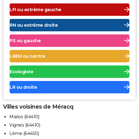
LFI ou extrême gauche
RN ou extrême droite
PS ou gauche
LREM ou centre
Ecologiste
LR ou droite
Villes voisines de Méracq
Mialos (64410)
Vignes (64410)
Lème (64450)