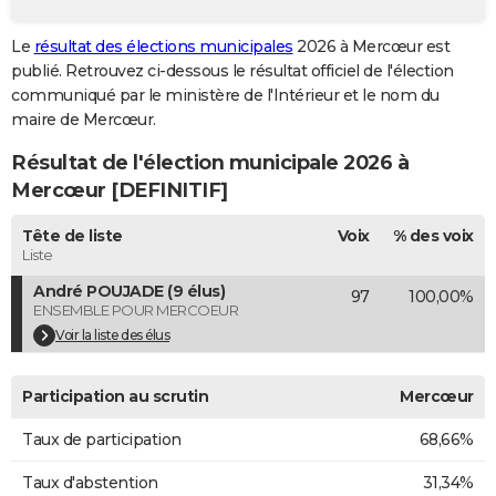
City break
Voyage de noces
Climat
Destinations
Voyage nature
Forum
+
PHOTO
Le
résultat des élections municipales
2026 à Mercœur est
publié. Retrouvez ci-dessous le résultat officiel de l'élection
GUIDES D'ACHAT
communiqué par le ministère de l'Intérieur et le nom du
BONS PLANS
maire de Mercœur.
Résultat de l'élection municipale 2026 à
CARTE DE VOEUX
Mercœur [DEFINITIF]
Carte Bonne année
Carte Pâques
Carte de Noël
Carte Saint-Valentin
Carte d'anniversaire
DICTIONNAIRE
Tête de liste
Voix
% des voix
Biographies
Expressions
Dictionnaire
Citations
Proverbes
PROGRAMME TV
Liste
André POUJADE (9 élus)
97
100,00%
COPAINS D'AVANT
ENSEMBLE POUR MERCOEUR
Se connecter
Collèges
Universités
Service militaire
S'inscrire
Lycées
Primaires
Entreprises
Avis de recherche
Voir la liste des élus
AVIS DE DÉCÈS
FORUM
Participation au scrutin
Mercœur
Lifestyle
Sport
Television
Cinema
Bricolage
Culture
Auto
Voyage
Taux de participation
68,66%
Taux d'abstention
31,34%