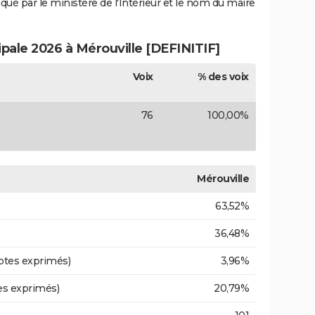
iqué par le ministère de l'Intérieur et le nom du maire
ipale 2026 à Mérouville [DEFINITIF]
Voix
% des voix
76
100,00%
Mérouville
63,52%
36,48%
otes exprimés)
3,96%
es exprimés)
20,79%