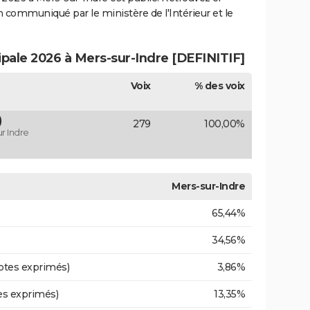
ion communiqué par le ministère de l'Intérieur et le
ipale 2026 à Mers-sur-Indre [DEFINITIF]
Voix
% des voix
)
279
100,00%
r Indre
Mers-sur-Indre
65,44%
34,56%
otes exprimés)
3,86%
es exprimés)
13,35%