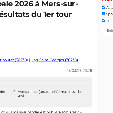
ale 2026 à Mers-sur-
Actu
ésultats du 1er tour
Spo
Les 
ipouret (36230)
Lys-Saint-Georges (36230)
15/03/26 20:28
dre -
Mers-sur-Indre
(toutes les informations sur la
ville)
2026 à Mers-sur-Indre est publié. Retrouvez ci-