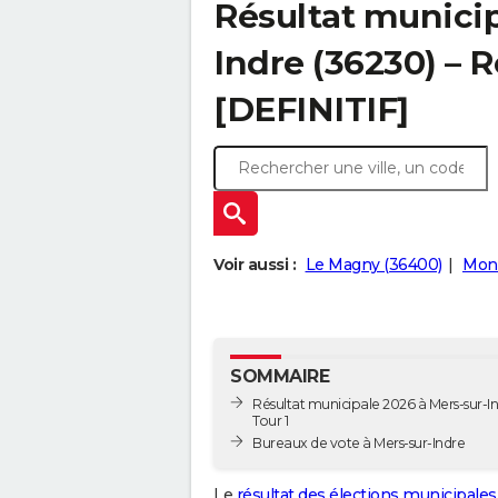
Résultat municip
Indre (36230) – R
[DEFINITIF]
Voir aussi :
Le Magny (36400)
Mont
SOMMAIRE
Résultat municipale 2026 à Mers-sur-In
Tour 1
Bureaux de vote à Mers-sur-Indre
Le
résultat des élections municipales