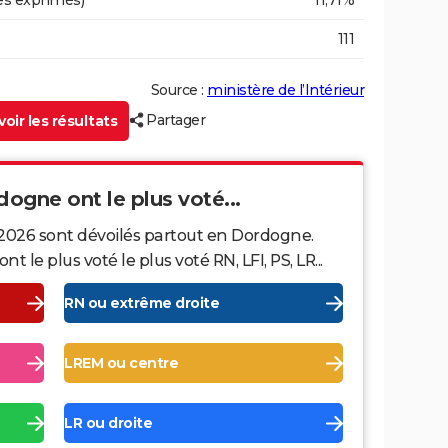
es exprimés)
11,71%
111
Source :
ministère de l’Intérieur
Partager
oir les résultats
dogne ont le plus voté...
 2026 sont dévoilés partout en Dordogne.
le plus voté le plus voté RN, LFI, PS, LR...
RN ou extrême droite
LREM ou centre
LR ou droite