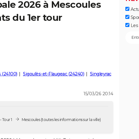
pale 2026 à Mescoules
Actu
ts du 1er tour
Spo
Les 
 (24100)
Sigoulès-et-Flaugeac (24240)
Singleyrac
15/03/26 20:14
 Tour 1
Mescoules
(toutes les informations sur la ville)