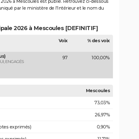
2026 à Mescoules est publié. Retrouvez ci-dessous
uniqué par le ministère de l'Intérieur et le nom du
cipale 2026 à Mescoules [DEFINITIF]
Voix
% des voix
us)
97
100,00%
UI, ENGAGÉS
Mescoules
73,03%
26,97%
otes exprimés)
0,90%