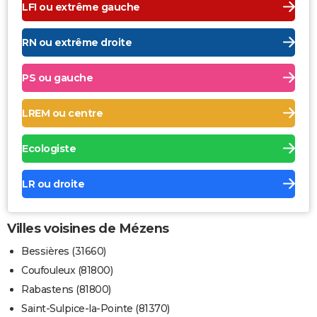
LFI ou extrême gauche
RN ou extrême droite
PS ou gauche
LREM ou centre
Ecologiste
LR ou droite
Villes voisines de Mézens
Bessières (31660)
Coufouleux (81800)
Rabastens (81800)
Saint-Sulpice-la-Pointe (81370)