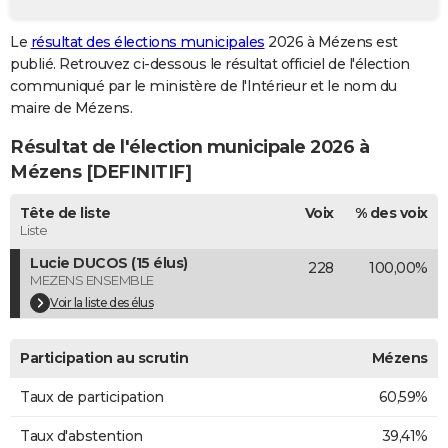
City break
Voyage de noces
Climat
Destinations
Voyage nature
Forum
+
PHOTO
Le
résultat des élections municipales
2026 à Mézens est
publié. Retrouvez ci-dessous le résultat officiel de l'élection
GUIDES D'ACHAT
communiqué par le ministère de l'Intérieur et le nom du
BONS PLANS
maire de Mézens.
Résultat de l'élection municipale 2026 à
CARTE DE VOEUX
Mézens [DEFINITIF]
Carte Bonne année
Carte Pâques
Carte de Noël
Carte Saint-Valentin
Carte d'anniversaire
DICTIONNAIRE
Tête de liste
Voix
% des voix
Biographies
Expressions
Dictionnaire
Citations
Proverbes
PROGRAMME TV
Liste
Lucie DUCOS (15 élus)
228
100,00%
COPAINS D'AVANT
MEZENS ENSEMBLE
Se connecter
Collèges
Universités
Service militaire
S'inscrire
Lycées
Primaires
Entreprises
Avis de recherche
Voir la liste des élus
AVIS DE DÉCÈS
FORUM
Participation au scrutin
Mézens
Lifestyle
Sport
Television
Cinema
Bricolage
Culture
Auto
Voyage
Taux de participation
60,59%
Taux d'abstention
39,41%