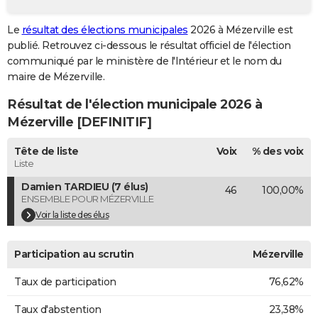
City break
Voyage de noces
Climat
Destinations
Voyage nature
Forum
+
PHOTO
Le
résultat des élections municipales
2026 à Mézerville est
publié. Retrouvez ci-dessous le résultat officiel de l'élection
GUIDES D'ACHAT
communiqué par le ministère de l'Intérieur et le nom du
BONS PLANS
maire de Mézerville.
Résultat de l'élection municipale 2026 à
CARTE DE VOEUX
Mézerville [DEFINITIF]
Carte Bonne année
Carte Pâques
Carte de Noël
Carte Saint-Valentin
Carte d'anniversaire
DICTIONNAIRE
Tête de liste
Voix
% des voix
Biographies
Expressions
Dictionnaire
Citations
Proverbes
PROGRAMME TV
Liste
Damien TARDIEU (7 élus)
46
100,00%
COPAINS D'AVANT
ENSEMBLE POUR MÉZERVILLE
Se connecter
Collèges
Universités
Service militaire
S'inscrire
Lycées
Primaires
Entreprises
Avis de recherche
Voir la liste des élus
AVIS DE DÉCÈS
FORUM
Participation au scrutin
Mézerville
Lifestyle
Sport
Television
Cinema
Bricolage
Culture
Auto
Voyage
Taux de participation
76,62%
Taux d'abstention
23,38%