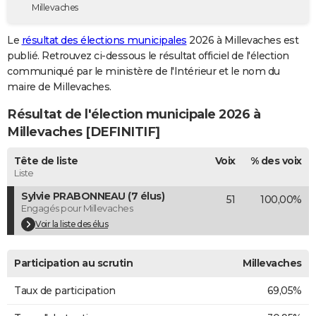
Millevaches
City break
Voyage de noces
Climat
Destinations
Voyage nature
Forum
+
PHOTO
Le
résultat des élections municipales
2026 à Millevaches est
GUIDES D'ACHAT
publié. Retrouvez ci-dessous le résultat officiel de l'élection
communiqué par le ministère de l'Intérieur et le nom du
BONS PLANS
maire de Millevaches.
CARTE DE VOEUX
Résultat de l'élection municipale 2026 à
Carte Bonne année
Carte Pâques
Carte de Noël
Carte Saint-Valentin
Carte d'anniversaire
Millevaches [DEFINITIF]
DICTIONNAIRE
Biographies
Expressions
Dictionnaire
Citations
Proverbes
Tête de liste
Voix
% des voix
PROGRAMME TV
Liste
COPAINS D'AVANT
Sylvie PRABONNEAU (7 élus)
51
100,00%
Engagés pour Millevaches
Se connecter
Collèges
Universités
Service militaire
S'inscrire
Lycées
Primaires
Entreprises
Avis de recherche
AVIS DE DÉCÈS
Voir la liste des élus
FORUM
Participation au scrutin
Millevaches
Lifestyle
Sport
Television
Cinema
Bricolage
Culture
Auto
Voyage
Taux de participation
69,05%