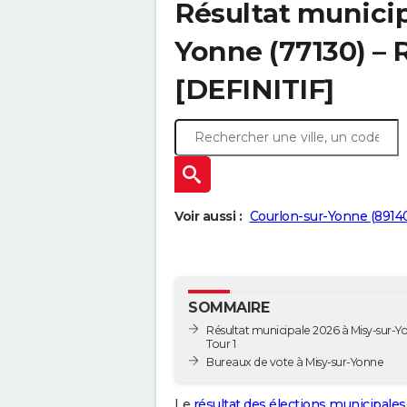
Résultat municip
Yonne (77130) – R
[DEFINITIF]
Voir aussi :
Courlon-sur-Yonne (8914
SOMMAIRE
Résultat municipale 2026 à Misy-sur-Y
Tour 1
Bureaux de vote à Misy-sur-Yonne
Le
résultat des élections municipales