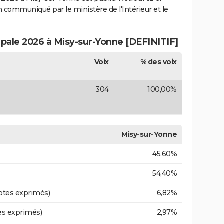
ion communiqué par le ministère de l'Intérieur et le
ipale 2026 à Misy-sur-Yonne [DEFINITIF]
Voix
% des voix
304
100,00%
Misy-sur-Yonne
45,60%
54,40%
otes exprimés)
6,82%
es exprimés)
2,97%