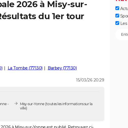
ale 2026 à Misy-sur-
Actu
ésultats du 1er tour
Spo
Les 
0)
La Tombe (77130)
Barbey (77130)
15/03/26 20:29
onne -
Misy-sur-Yonne
(toutes les informations sur la
ville)
2026 à Misy-sur-Yonne est publié. Retrouvez ci-