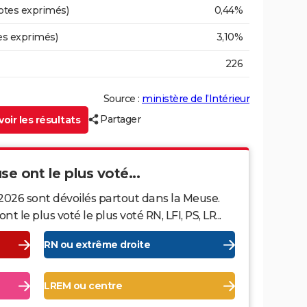
otes exprimés)
0,44%
es exprimés)
3,10%
226
Source :
ministère de l’Intérieur
Partager
oir les résultats
se ont le plus voté...
2026 sont dévoilés partout dans la Meuse.
le plus voté le plus voté RN, LFI, PS, LR...
RN ou extrême droite
LREM ou centre