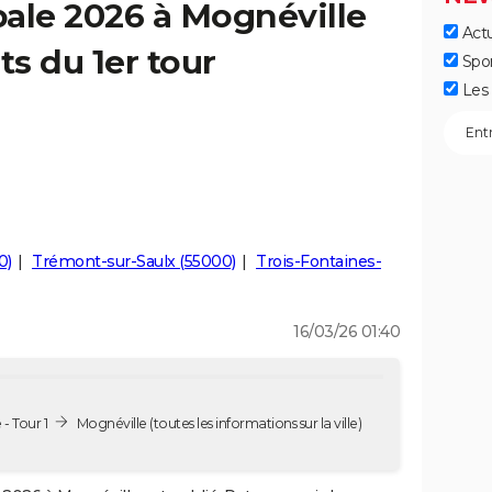
ale 2026 à Mognéville
Actu
ts du 1er tour
Spo
Les 
0)
Trémont-sur-Saulx (55000)
Trois-Fontaines-
16/03/26 01:40
- Tour 1
Mognéville
(toutes les informations sur la ville)