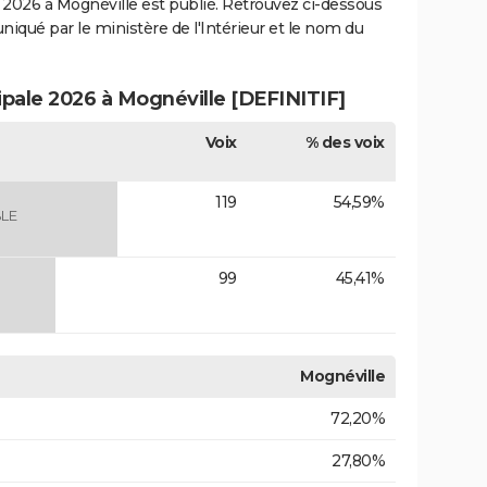
2026 à Mognéville est publié. Retrouvez ci-dessous
uniqué par le ministère de l'Intérieur et le nom du
ipale 2026 à Mognéville [DEFINITIF]
Voix
% des voix
119
54,59%
LE
99
45,41%
Mognéville
72,20%
27,80%