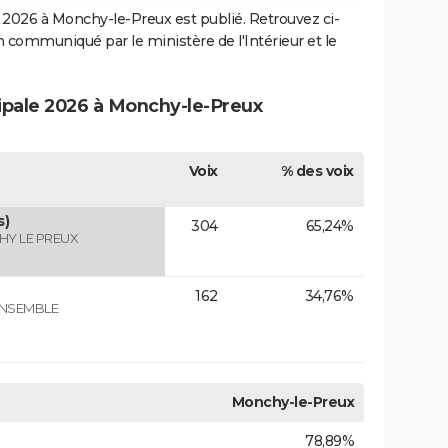
2026 à Monchy-le-Preux est publié. Retrouvez ci-
ion communiqué par le ministère de l'Intérieur et le
cipale 2026 à Monchy-le-Preux
Voix
% des voix
s)
304
65,24%
HY LE PREUX
162
34,76%
ENSEMBLE
Monchy-le-Preux
78,89%