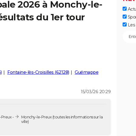
pale 2026 à Monchy-le-
Actu
ésultats du 1er tour
Spo
Les 
)
Fontaine-lès-Croisilles (62128)
Guémappe
15/03/26 20:29
-Preux -
Monchy-le-Preux
(toutes les informations sur la
ville)