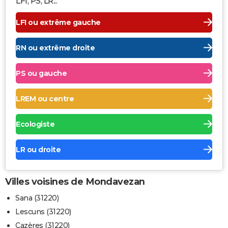
LFI, PS, LR...
LFI ou extrême gauche
RN ou extrême droite
PS ou gauche
LREM ou centre
Ecologiste
LR ou droite
Villes voisines de Mondavezan
Sana (31220)
Lescuns (31220)
Cazères (31220)