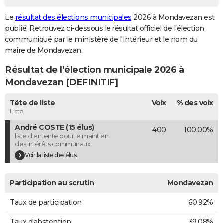
City break
Voyage de noces
Climat
Destinations
Voyage nature
Forum
+
PHOTO
Le
résultat des élections municipales
2026 à Mondavezan est
publié. Retrouvez ci-dessous le résultat officiel de l'élection
GUIDES D'ACHAT
communiqué par le ministère de l'Intérieur et le nom du
maire de Mondavezan.
BONS PLANS
Résultat de l'élection municipale 2026 à
CARTE DE VOEUX
Mondavezan [DEFINITIF]
Carte Bonne année
Carte Pâques
Carte de Noël
Carte Saint-Valentin
Carte d'anniversaire
DICTIONNAIRE
Tête de liste
Voix
% des voix
Biographies
Expressions
Dictionnaire
Citations
Proverbes
Liste
PROGRAMME TV
André COSTE (15 élus)
400
100,00%
COPAINS D'AVANT
liste d'entente pour le maintien
des intérêts communaux
Se connecter
Collèges
Universités
Service militaire
S'inscrire
Lycées
Primaires
Entreprises
Avis de recherche
AVIS DE DÉCÈS
Voir la liste des élus
FORUM
Participation au scrutin
Mondavezan
Lifestyle
Sport
Television
Cinema
Bricolage
Culture
Auto
Voyage
Taux de participation
60,92%
Taux d'abstention
39,08%