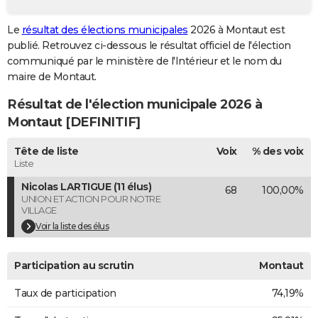
City break
Voyage de noces
Climat
Destinations
Voyage nature
Forum
+
PHOTO
Le
résultat des élections municipales
2026 à Montaut est
publié. Retrouvez ci-dessous le résultat officiel de l'élection
GUIDES D'ACHAT
communiqué par le ministère de l'Intérieur et le nom du
BONS PLANS
maire de Montaut.
Résultat de l'élection municipale 2026 à
CARTE DE VOEUX
Montaut [DEFINITIF]
Carte Bonne année
Carte Pâques
Carte de Noël
Carte Saint-Valentin
Carte d'anniversaire
DICTIONNAIRE
Tête de liste
Voix
% des voix
Biographies
Expressions
Dictionnaire
Citations
Proverbes
PROGRAMME TV
Liste
Nicolas LARTIGUE (11 élus)
68
100,00%
COPAINS D'AVANT
UNION ET ACTION POUR NOTRE
VILLAGE
Se connecter
Collèges
Universités
Service militaire
S'inscrire
Lycées
Primaires
Entreprises
Avis de recherche
AVIS DE DÉCÈS
Voir la liste des élus
FORUM
Participation au scrutin
Montaut
Lifestyle
Sport
Television
Cinema
Bricolage
Culture
Auto
Voyage
Taux de participation
74,19%