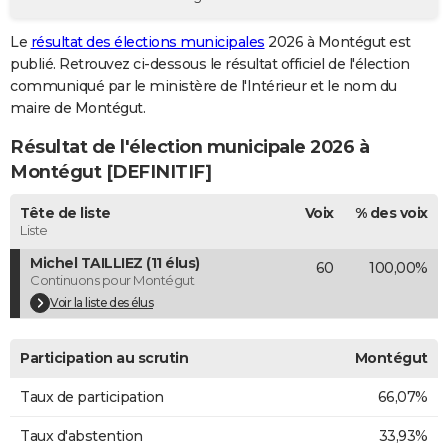
City break
Voyage de noces
Climat
Destinations
Voyage nature
Forum
+
PHOTO
Le
résultat des élections municipales
2026 à Montégut est
publié. Retrouvez ci-dessous le résultat officiel de l'élection
GUIDES D'ACHAT
communiqué par le ministère de l'Intérieur et le nom du
BONS PLANS
maire de Montégut.
Résultat de l'élection municipale 2026 à
CARTE DE VOEUX
Montégut [DEFINITIF]
Carte Bonne année
Carte Pâques
Carte de Noël
Carte Saint-Valentin
Carte d'anniversaire
DICTIONNAIRE
Tête de liste
Voix
% des voix
Biographies
Expressions
Dictionnaire
Citations
Proverbes
PROGRAMME TV
Liste
Michel TAILLIEZ (11 élus)
60
100,00%
COPAINS D'AVANT
Continuons pour Montégut
Se connecter
Collèges
Universités
Service militaire
S'inscrire
Lycées
Primaires
Entreprises
Avis de recherche
Voir la liste des élus
AVIS DE DÉCÈS
FORUM
Participation au scrutin
Montégut
Lifestyle
Sport
Television
Cinema
Bricolage
Culture
Auto
Voyage
Taux de participation
66,07%
Taux d'abstention
33,93%