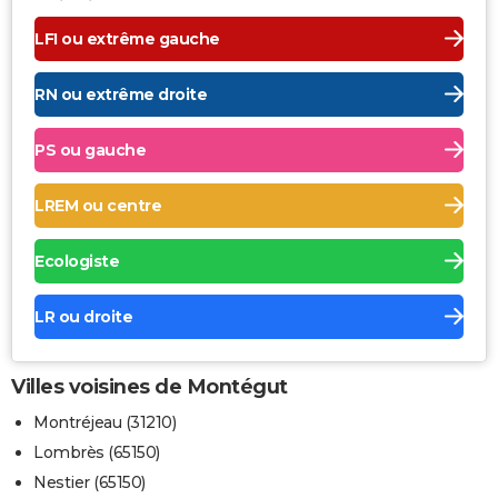
LFI ou extrême gauche
RN ou extrême droite
PS ou gauche
LREM ou centre
Ecologiste
LR ou droite
Villes voisines de Montégut
Montréjeau (31210)
Lombrès (65150)
Nestier (65150)