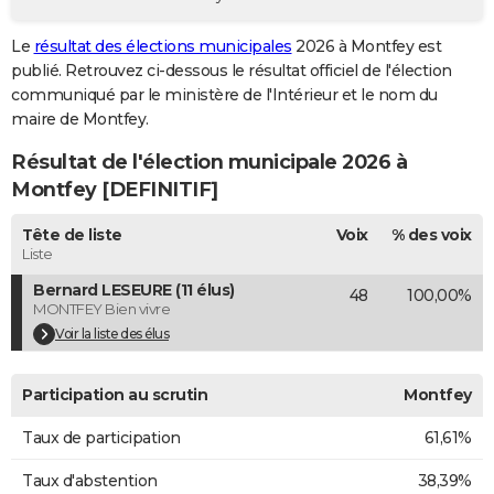
City break
Voyage de noces
Climat
Destinations
Voyage nature
Forum
+
PHOTO
Le
résultat des élections municipales
2026 à Montfey est
publié. Retrouvez ci-dessous le résultat officiel de l'élection
GUIDES D'ACHAT
communiqué par le ministère de l'Intérieur et le nom du
BONS PLANS
maire de Montfey.
Résultat de l'élection municipale 2026 à
CARTE DE VOEUX
Montfey [DEFINITIF]
Carte Bonne année
Carte Pâques
Carte de Noël
Carte Saint-Valentin
Carte d'anniversaire
DICTIONNAIRE
Tête de liste
Voix
% des voix
Biographies
Expressions
Dictionnaire
Citations
Proverbes
PROGRAMME TV
Liste
Bernard LESEURE (11 élus)
48
100,00%
COPAINS D'AVANT
MONTFEY Bien vivre
Se connecter
Collèges
Universités
Service militaire
S'inscrire
Lycées
Primaires
Entreprises
Avis de recherche
Voir la liste des élus
AVIS DE DÉCÈS
FORUM
Participation au scrutin
Montfey
Lifestyle
Sport
Television
Cinema
Bricolage
Culture
Auto
Voyage
Taux de participation
61,61%
Taux d'abstention
38,39%