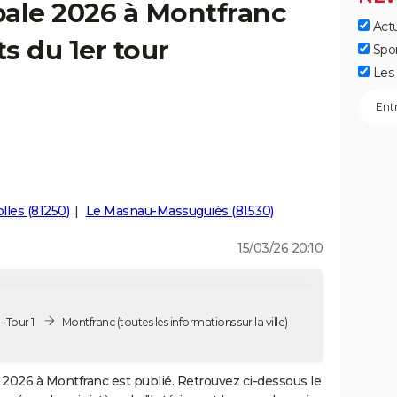
pale 2026 à Montfranc
Actu
ts du 1er tour
Spo
Les 
lles (81250)
Le Masnau-Massuguiès (81530)
15/03/26 20:10
 Tour 1
Montfranc
(toutes les informations sur la ville)
2026 à Montfranc est publié. Retrouvez ci-dessous le