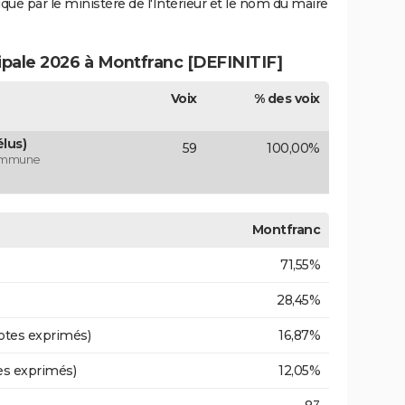
iqué par le ministère de l'Intérieur et le nom du maire
cipale 2026 à Montfranc [DEFINITIF]
Voix
% des voix
lus)
59
100,00%
commune
Montfranc
71,55%
28,45%
otes exprimés)
16,87%
es exprimés)
12,05%