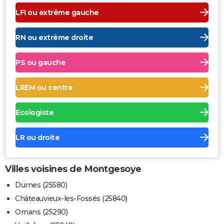
LFI ou extrême gauche
RN ou extrême droite
PS ou gauche
LREM ou centre
Ecologiste
LR ou droite
Villes voisines de Montgesoye
Durnes (25580)
Châteauvieux-les-Fossés (25840)
Ornans (25290)