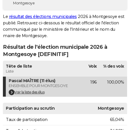
Montgesoye
City break
Voyage de noces
Climat
Destinations
Voyage nature
Forum
+
PHOTO
Le
résultat des élections municipales
2026 à Montgesoye est
GUIDES D'ACHAT
publié. Retrouvez ci-dessous le résultat officiel de l'élection
communiqué par le ministère de l'Intérieur et le nom du
BONS PLANS
maire de Montgesoye.
CARTE DE VOEUX
Résultat de l'élection municipale 2026 à
Carte Bonne année
Carte Pâques
Carte de Noël
Carte Saint-Valentin
Carte d'anniversaire
Montgesoye [DEFINITIF]
DICTIONNAIRE
Biographies
Expressions
Dictionnaire
Citations
Proverbes
Tête de liste
Voix
% des voix
PROGRAMME TV
Liste
COPAINS D'AVANT
Pascal MAÎTRE (11 élus)
196
100,00%
ENSEMBLE POUR MONTGESOYE
Se connecter
Collèges
Universités
Service militaire
S'inscrire
Lycées
Primaires
Entreprises
Avis de recherche
AVIS DE DÉCÈS
Voir la liste des élus
FORUM
Participation au scrutin
Montgesoye
Lifestyle
Sport
Television
Cinema
Bricolage
Culture
Auto
Voyage
Taux de participation
65,04%