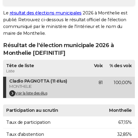
City break
Voyage de noces
Climat
Destinations
Voyage nature
Forum
+
PHOTO
Le
résultat des élections municipales
2026 à Monthelie est
publié. Retrouvez ci-dessous le résultat officiel de l'élection
GUIDES D'ACHAT
communiqué par le ministère de l'Intérieur et le nom du
BONS PLANS
maire de Monthelie.
Résultat de l'élection municipale 2026 à
CARTE DE VOEUX
Monthelie [DEFINITIF]
Carte Bonne année
Carte Pâques
Carte de Noël
Carte Saint-Valentin
Carte d'anniversaire
DICTIONNAIRE
Tête de liste
Voix
% des voix
Biographies
Expressions
Dictionnaire
Citations
Proverbes
PROGRAMME TV
Liste
Cladio PAGNOTTA (11 élus)
81
100,00%
COPAINS D'AVANT
MONTHELIE
Se connecter
Collèges
Universités
Service militaire
S'inscrire
Lycées
Primaires
Entreprises
Avis de recherche
Voir la liste des élus
AVIS DE DÉCÈS
FORUM
Participation au scrutin
Monthelie
Lifestyle
Sport
Television
Cinema
Bricolage
Culture
Auto
Voyage
Taux de participation
67,15%
Taux d'abstention
32,85%