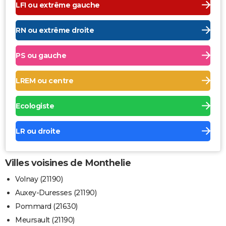
LFI ou extrême gauche
RN ou extrême droite
PS ou gauche
LREM ou centre
Ecologiste
LR ou droite
Villes voisines de Monthelie
Volnay (21190)
Auxey-Duresses (21190)
Pommard (21630)
Meursault (21190)