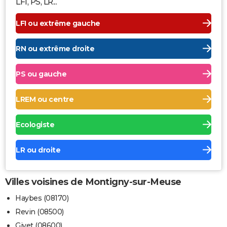
LFI, PS, LR...
LFI ou extrême gauche
RN ou extrême droite
PS ou gauche
LREM ou centre
Ecologiste
LR ou droite
Villes voisines de Montigny-sur-Meuse
Haybes (08170)
Revin (08500)
Givet (08600)