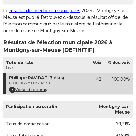
City break
Voyage de noces
Climat
Destinations
Voyage nature
Forum
+
PHOTO
Le
résultat des élections municipales
2026 à Montigny-sur-
Meuse est publié. Retrouvez ci-dessous le résultat officiel de
GUIDES D'ACHAT
l'élection communiqué par le ministère de l'Intérieur et le
nom du maire de Montigny-sur-Meuse.
BONS PLANS
Résultat de l'élection municipale 2026 à
CARTE DE VOEUX
Montigny-sur-Meuse [DEFINITIF]
Carte Bonne année
Carte Pâques
Carte de Noël
Carte Saint-Valentin
Carte d'anniversaire
DICTIONNAIRE
Tête de liste
Voix
% des voix
Biographies
Expressions
Dictionnaire
Citations
Proverbes
Liste
PROGRAMME TV
Philippe RAVIDAT (7 élus)
42
100,00%
COPAINS D'AVANT
MONTIGNY ENSEMBLE
Voir la liste des élus
Se connecter
Collèges
Universités
Service militaire
S'inscrire
Lycées
Primaires
Entreprises
Avis de recherche
AVIS DE DÉCÈS
FORUM
Participation au scrutin
Montigny-sur-
Meuse
Lifestyle
Sport
Television
Cinema
Bricolage
Culture
Auto
Voyage
Taux de participation
79,31%
Taux d'abstention
20,69%