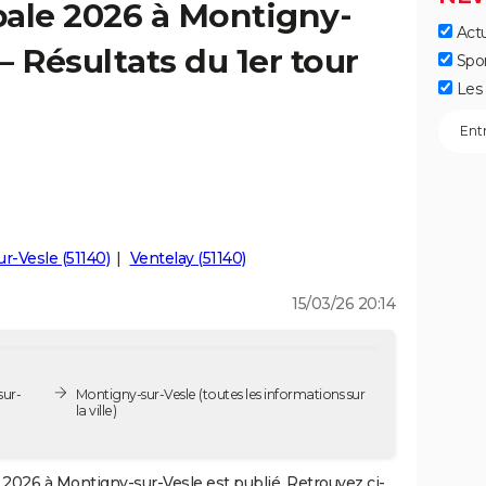
pale 2026 à Montigny-
Actu
 – Résultats du 1er tour
Spo
Les 
ur-Vesle (51140)
Ventelay (51140)
15/03/26 20:14
sur-
Montigny-sur-Vesle
(toutes les informations sur
la ville)
2026 à Montigny-sur-Vesle est publié. Retrouvez ci-