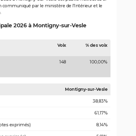
ion communiqué par le ministère de l'Intérieur et le
.
cipale 2026 à Montigny-sur-Vesle
Voix
% des voix
148
100,00%
Montigny-sur-Vesle
38,83%
61,17%
otes exprimés)
8,14%