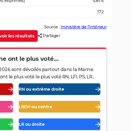
es exprimés)
5,81%
172
Source :
ministère de l’Intérieur
Partager
oir les résultats
ne ont le plus voté...
2026 sont dévoilés partout dans la Marne.
le plus voté le plus voté RN, LFI, PS, LR...
RN ou extrême droite
LREM ou centre
LR ou droite