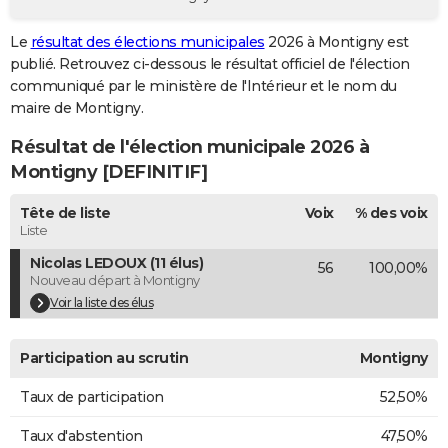
City break
Voyage de noces
Climat
Destinations
Voyage nature
Forum
+
PHOTO
Le
résultat des élections municipales
2026 à Montigny est
publié. Retrouvez ci-dessous le résultat officiel de l'élection
GUIDES D'ACHAT
communiqué par le ministère de l'Intérieur et le nom du
BONS PLANS
maire de Montigny.
Résultat de l'élection municipale 2026 à
CARTE DE VOEUX
Montigny [DEFINITIF]
Carte Bonne année
Carte Pâques
Carte de Noël
Carte Saint-Valentin
Carte d'anniversaire
DICTIONNAIRE
Tête de liste
Voix
% des voix
Biographies
Expressions
Dictionnaire
Citations
Proverbes
PROGRAMME TV
Liste
Nicolas LEDOUX (11 élus)
56
100,00%
COPAINS D'AVANT
Nouveau départ à Montigny
Se connecter
Collèges
Universités
Service militaire
S'inscrire
Lycées
Primaires
Entreprises
Avis de recherche
Voir la liste des élus
AVIS DE DÉCÈS
FORUM
Participation au scrutin
Montigny
Lifestyle
Sport
Television
Cinema
Bricolage
Culture
Auto
Voyage
Taux de participation
52,50%
Taux d'abstention
47,50%