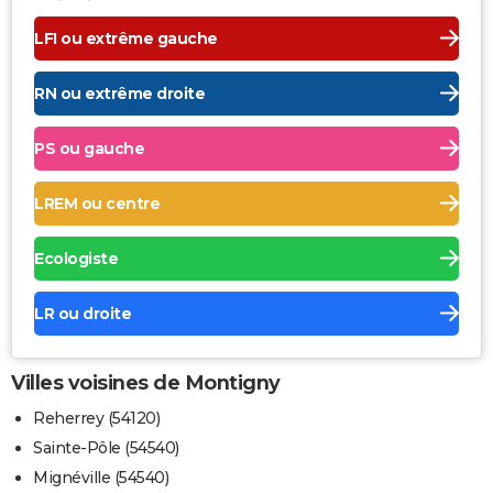
LFI ou extrême gauche
RN ou extrême droite
PS ou gauche
LREM ou centre
Ecologiste
LR ou droite
Villes voisines de Montigny
Reherrey (54120)
Sainte-Pôle (54540)
Mignéville (54540)