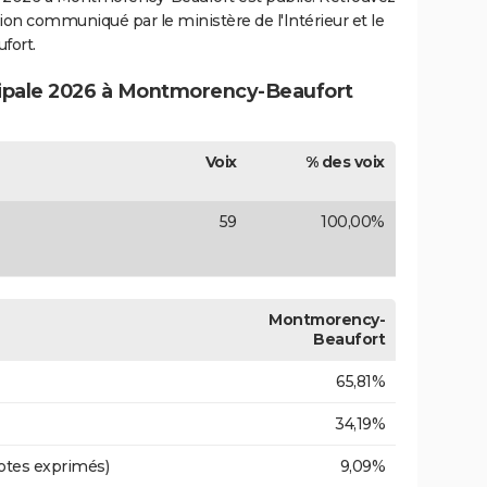
ection communiqué par le ministère de l'Intérieur et le
fort.
icipale 2026 à Montmorency-Beaufort
Voix
% des voix
59
100,00%
Montmorency-
Beaufort
65,81%
34,19%
otes exprimés)
9,09%