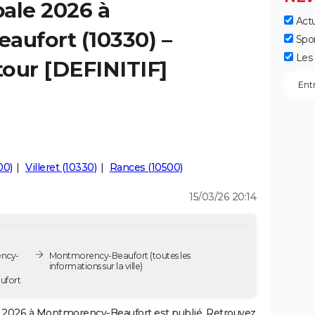
ale 2026 à
Actu
ufort (10330) –
Spo
Les 
tour [DEFINITIF]
00)
Villeret (10330)
Rances (10500)
15/03/26 20:14
ency-
Montmorency-Beaufort
(toutes les
informations sur la ville)
ufort
2026 à Montmorency-Beaufort est publié. Retrouvez