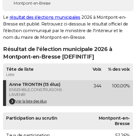
Montpont-en-Bresse
City break
Voyage de noces
Climat
Destinations
Voyage nature
Forum
+
PHOTO
Le
résultat des élections municipales
2026 à Montpont-en-
GUIDES D'ACHAT
Bresse est publié. Retrouvez ci-dessous le résultat officiel de
l'élection communiqué par le ministère de l'Intérieur et le
BONS PLANS
nom du maire de Montpont-en-Bresse.
CARTE DE VOEUX
Résultat de l'élection municipale 2026 à
Carte Bonne année
Carte Pâques
Carte de Noël
Carte Saint-Valentin
Carte d'anniversaire
Montpont-en-Bresse [DEFINITIF]
DICTIONNAIRE
Biographies
Expressions
Dictionnaire
Citations
Proverbes
Tête de liste
Voix
% des voix
PROGRAMME TV
Liste
COPAINS D'AVANT
Anne TRONTIN (15 élus)
344
100,00%
ENSEMBLE,CONSTRUISONS
Se connecter
Collèges
Universités
Service militaire
S'inscrire
Lycées
Primaires
Entreprises
Avis de recherche
AVIS DE DÉCÈS
L'AVENIR
Voir la liste des élus
FORUM
Lifestyle
Sport
Television
Cinema
Bricolage
Culture
Auto
Voyage
Participation au scrutin
Montpont-en-
Bresse
Taux de participation
52,26%