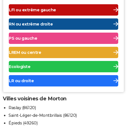
LFI ou extrême gauche
RN ou extrême droite
PS ou gauche
LREM ou centre
Ecologiste
LR ou droite
Villes voisines de Morton
Raslay (86120)
Saint-Léger-de-Montbrillais (86120)
Épieds (49260)