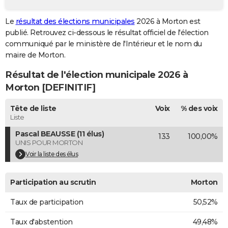
City break
Voyage de noces
Climat
Destinations
Voyage nature
Forum
+
PHOTO
Le
résultat des élections municipales
2026 à Morton est
publié. Retrouvez ci-dessous le résultat officiel de l'élection
GUIDES D'ACHAT
communiqué par le ministère de l'Intérieur et le nom du
BONS PLANS
maire de Morton.
Résultat de l'élection municipale 2026 à
CARTE DE VOEUX
Morton [DEFINITIF]
Carte Bonne année
Carte Pâques
Carte de Noël
Carte Saint-Valentin
Carte d'anniversaire
DICTIONNAIRE
Tête de liste
Voix
% des voix
Biographies
Expressions
Dictionnaire
Citations
Proverbes
PROGRAMME TV
Liste
Pascal BEAUSSE (11 élus)
133
100,00%
COPAINS D'AVANT
UNIS POUR MORTON
Se connecter
Collèges
Universités
Service militaire
S'inscrire
Lycées
Primaires
Entreprises
Avis de recherche
Voir la liste des élus
AVIS DE DÉCÈS
FORUM
Participation au scrutin
Morton
Lifestyle
Sport
Television
Cinema
Bricolage
Culture
Auto
Voyage
Taux de participation
50,52%
Taux d'abstention
49,48%