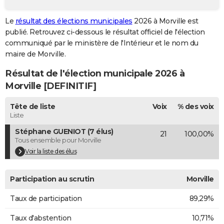
City break
Voyage de noces
Climat
Destinations
Voyage nature
Forum
+
PHOTO
Le
résultat des élections municipales
2026 à Morville est
publié. Retrouvez ci-dessous le résultat officiel de l'élection
GUIDES D'ACHAT
communiqué par le ministère de l'Intérieur et le nom du
BONS PLANS
maire de Morville.
Résultat de l'élection municipale 2026 à
CARTE DE VOEUX
Morville [DEFINITIF]
Carte Bonne année
Carte Pâques
Carte de Noël
Carte Saint-Valentin
Carte d'anniversaire
DICTIONNAIRE
Tête de liste
Voix
% des voix
Biographies
Expressions
Dictionnaire
Citations
Proverbes
PROGRAMME TV
Liste
Stéphane GUENIOT (7 élus)
21
100,00%
COPAINS D'AVANT
Tous ensemble pour Morville
Se connecter
Collèges
Universités
Service militaire
S'inscrire
Lycées
Primaires
Entreprises
Avis de recherche
Voir la liste des élus
AVIS DE DÉCÈS
FORUM
Participation au scrutin
Morville
Lifestyle
Sport
Television
Cinema
Bricolage
Culture
Auto
Voyage
Taux de participation
89,29%
Taux d'abstention
10,71%