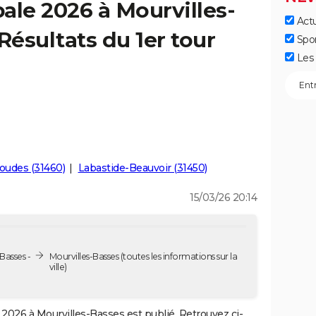
ale 2026 à Mourvilles-
Actu
Résultats du 1er tour
Spo
Les 
oudes (31460)
Labastide-Beauvoir (31450)
15/03/26 20:14
Basses -
Mourvilles-Basses
(toutes les informations sur la
ville)
2026 à Mourvilles-Basses est publié. Retrouvez ci-