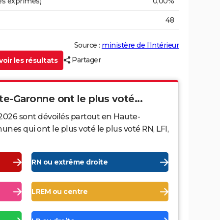
es exprimés)
0,00%
48
Source :
ministère de l’Intérieur
Partager
oir les résultats
te-Garonne ont le plus voté...
 2026 sont dévoilés partout en Haute-
s qui ont le plus voté le plus voté RN, LFI,
RN ou extrême droite
LREM ou centre