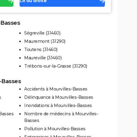
LR ou droite
s-Basses
Ségreville (31460)
Mauremont (31290)
Toutens (31460)
Maureville (31460)
Trébons-sur-la-Grasse (31290)
s-Basses
Accidents à Mourvilles-Basses
s
Délinquance à Mourvilles-Basses
Inondations à Mourvilles-Basses
-Basses
Nombre de médecins à Mourvilles-
Basses
Pollution à Mourvilles-Basses
Entreprises à Mourvilles-Basses