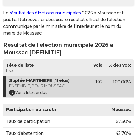
City break
Voyage de noces
Climat
Destinations
Voyage nature
Forum
+
PHOTO
Le
résultat des élections municipales
2026 à Moussac est
publié. Retrouvez ci-dessous le résultat officiel de l'élection
GUIDES D'ACHAT
communiqué par le ministère de l'Intérieur et le nom du
BONS PLANS
maire de Moussac.
Résultat de l'élection municipale 2026 à
CARTE DE VOEUX
Moussac [DEFINITIF]
Carte Bonne année
Carte Pâques
Carte de Noël
Carte Saint-Valentin
Carte d'anniversaire
DICTIONNAIRE
Tête de liste
Voix
% des voix
Biographies
Expressions
Dictionnaire
Citations
Proverbes
PROGRAMME TV
Liste
Sophie MARTINIERE (11 élus)
195
100,00%
COPAINS D'AVANT
ENSEMBLE, POUR MOUSSAC
Se connecter
Collèges
Universités
Service militaire
S'inscrire
Lycées
Primaires
Entreprises
Avis de recherche
Voir la liste des élus
AVIS DE DÉCÈS
FORUM
Participation au scrutin
Moussac
Lifestyle
Sport
Television
Cinema
Bricolage
Culture
Auto
Voyage
Taux de participation
57,30%
Taux d'abstention
42,70%