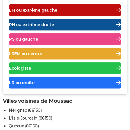
LFI ou extrême gauche
RN ou extrême droite
PS ou gauche
LREM ou centre
Ecologiste
LR ou droite
Villes voisines de Moussac
Nérignac (86150)
L'Isle-Jourdain (86150)
Queaux (86150)