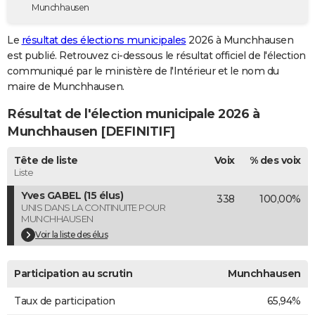
Munchhausen
City break
Voyage de noces
Climat
Destinations
Voyage nature
Forum
+
PHOTO
Le
résultat des élections municipales
2026 à Munchhausen
GUIDES D'ACHAT
est publié. Retrouvez ci-dessous le résultat officiel de l'élection
communiqué par le ministère de l'Intérieur et le nom du
BONS PLANS
maire de Munchhausen.
CARTE DE VOEUX
Résultat de l'élection municipale 2026 à
Carte Bonne année
Carte Pâques
Carte de Noël
Carte Saint-Valentin
Carte d'anniversaire
Munchhausen [DEFINITIF]
DICTIONNAIRE
Biographies
Expressions
Dictionnaire
Citations
Proverbes
Tête de liste
Voix
% des voix
PROGRAMME TV
Liste
COPAINS D'AVANT
Yves GABEL (15 élus)
338
100,00%
UNIS DANS LA CONTINUITE POUR
Se connecter
Collèges
Universités
Service militaire
S'inscrire
Lycées
Primaires
Entreprises
Avis de recherche
AVIS DE DÉCÈS
MUNCHHAUSEN
Voir la liste des élus
FORUM
Lifestyle
Sport
Television
Cinema
Bricolage
Culture
Auto
Voyage
Participation au scrutin
Munchhausen
Taux de participation
65,94%