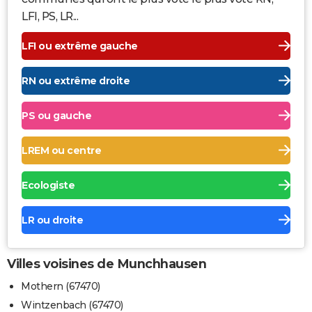
LFI, PS, LR...
LFI ou extrême gauche
RN ou extrême droite
PS ou gauche
LREM ou centre
Ecologiste
LR ou droite
Villes voisines de Munchhausen
Mothern (67470)
Wintzenbach (67470)