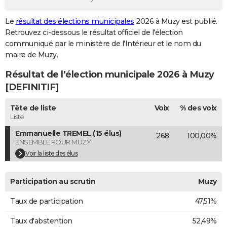
City break
Voyage de noces
Climat
Destinations
Voyage nature
Forum
+
PHOTO
Le
résultat des élections municipales
2026 à Muzy est publié.
Retrouvez ci-dessous le résultat officiel de l'élection
GUIDES D'ACHAT
communiqué par le ministère de l'Intérieur et le nom du
BONS PLANS
maire de Muzy.
Résultat de l'élection municipale 2026 à Muzy
CARTE DE VOEUX
[DEFINITIF]
Carte Bonne année
Carte Pâques
Carte de Noël
Carte Saint-Valentin
Carte d'anniversaire
DICTIONNAIRE
Tête de liste
Voix
% des voix
Biographies
Expressions
Dictionnaire
Citations
Proverbes
PROGRAMME TV
Liste
Emmanuelle TREMEL (15 élus)
268
100,00%
COPAINS D'AVANT
ENSEMBLE POUR MUZY
Se connecter
Collèges
Universités
Service militaire
S'inscrire
Lycées
Primaires
Entreprises
Avis de recherche
Voir la liste des élus
AVIS DE DÉCÈS
FORUM
Participation au scrutin
Muzy
Lifestyle
Sport
Television
Cinema
Bricolage
Culture
Auto
Voyage
Taux de participation
47,51%
Taux d'abstention
52,49%