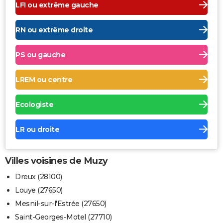
LFI ou extrême gauche
RN ou extrême droite
PS ou gauche
LREM ou centre
Ecologiste
LR ou droite
Villes voisines de Muzy
Dreux (28100)
Louye (27650)
Mesnil-sur-l'Estrée (27650)
Saint-Georges-Motel (27710)