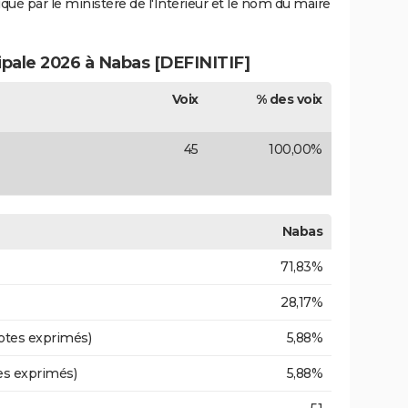
iqué par le ministère de l'Intérieur et le nom du maire
ipale 2026 à Nabas [DEFINITIF]
Voix
% des voix
45
100,00%
Nabas
71,83%
28,17%
otes exprimés)
5,88%
es exprimés)
5,88%