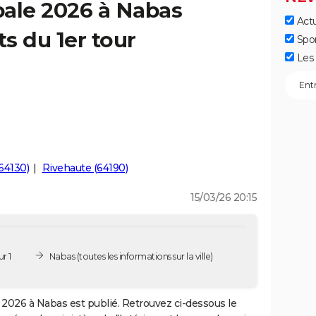
pale 2026 à Nabas
Actu
ts du 1er tour
Spo
Les 
64130)
Rivehaute (64190)
15/03/26 20:15
r 1
Nabas
(toutes les informations sur la ville)
2026 à Nabas est publié. Retrouvez ci-dessous le