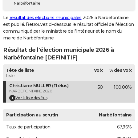
Narbéfontaine
City break
Voyage de noces
Climat
Destinations
Voyage nature
Forum
+
PHOTO
Le
résultat des élections municipales
2026 à Narbéfontaine
GUIDES D'ACHAT
est publié. Retrouvez ci-dessous le résultat officiel de l'élection
communiqué par le ministère de l'Intérieur et le nom du
BONS PLANS
maire de Narbéfontaine.
CARTE DE VOEUX
Résultat de l'élection municipale 2026 à
Carte Bonne année
Carte Pâques
Carte de Noël
Carte Saint-Valentin
Carte d'anniversaire
Narbéfontaine [DEFINITIF]
DICTIONNAIRE
Biographies
Expressions
Dictionnaire
Citations
Proverbes
Tête de liste
Voix
% des voix
PROGRAMME TV
Liste
COPAINS D'AVANT
Christiane MULLER (11 élus)
50
100,00%
NARBEFONTAINE 2026
Se connecter
Collèges
Universités
Service militaire
S'inscrire
Lycées
Primaires
Entreprises
Avis de recherche
AVIS DE DÉCÈS
Voir la liste des élus
FORUM
Participation au scrutin
Narbéfontaine
Lifestyle
Sport
Television
Cinema
Bricolage
Culture
Auto
Voyage
Taux de participation
67,96%