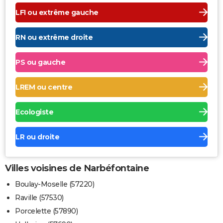
LFI ou extrême gauche
RN ou extrême droite
PS ou gauche
LREM ou centre
Ecologiste
LR ou droite
Villes voisines de Narbéfontaine
Boulay-Moselle (57220)
Raville (57530)
Porcelette (57890)