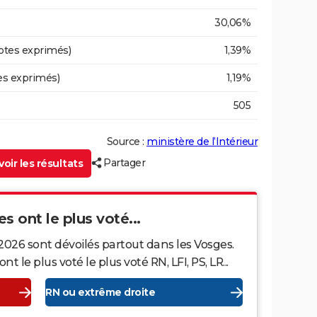
30,06%
otes exprimés)
1,39%
es exprimés)
1,19%
505
Source :
ministère de l’Intérieur
Partager
oir les résultats
s ont le plus voté...
2026 sont dévoilés partout dans les Vosges.
le plus voté le plus voté RN, LFI, PS, LR...
RN ou extrême droite