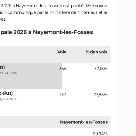
2026 à Nayemont-les-Fosses est publié. Retrouvez
ection communiqué par le ministère de l'Intérieur et le
es.
cipale 2026 à Nayemont-les-Fosses
Voix
% des voix
s)
355
72,15%
emont les
 élus)
137
27,85%
e à vivre
Nayemont-les-Fosses
69,94%