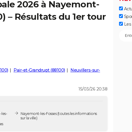
pale 2026 à Nayemont-
Actu
) – Résultats du 1er tour
Spo
Les 
100)
Pair-et-Grandrupt (88100)
Neuvillers-sur-
15/03/26 20:38
les-
Nayemont-les-Fosses
(toutes les informations
sur la ville)
es