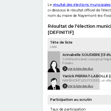
Le
résultat des élections municipales
ci-dessous le résultat officiel de l'él
nom du maire de Nayemont-les-Foss
Résultat de l'élection muni
[DEFINITIF]
Tête de liste
Liste
Annabelle SOUDIERE (13 élu
Continuons avec vous pour Nay
Fosses
Voir la liste des élus
Yanick PIERRAT-LABOLLE (2
NAYEMONT LES FOSSES, un villag
Voir la liste des élus
Participation au scrutin
Taux de participation