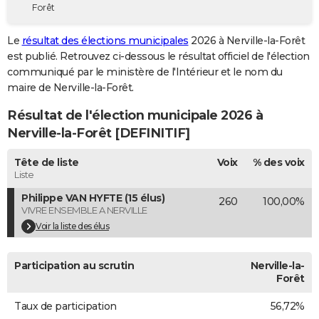
Forêt
City break
Voyage de noces
Climat
Destinations
Voyage nature
Forum
+
PHOTO
Le
résultat des élections municipales
2026 à Nerville-la-Forêt
GUIDES D'ACHAT
est publié. Retrouvez ci-dessous le résultat officiel de l'élection
communiqué par le ministère de l'Intérieur et le nom du
BONS PLANS
maire de Nerville-la-Forêt.
CARTE DE VOEUX
Résultat de l'élection municipale 2026 à
Carte Bonne année
Carte Pâques
Carte de Noël
Carte Saint-Valentin
Carte d'anniversaire
Nerville-la-Forêt [DEFINITIF]
DICTIONNAIRE
Biographies
Expressions
Dictionnaire
Citations
Proverbes
Tête de liste
Voix
% des voix
PROGRAMME TV
Liste
COPAINS D'AVANT
Philippe VAN HYFTE (15 élus)
260
100,00%
VIVRE ENSEMBLE A NERVILLE
Se connecter
Collèges
Universités
Service militaire
S'inscrire
Lycées
Primaires
Entreprises
Avis de recherche
AVIS DE DÉCÈS
Voir la liste des élus
FORUM
Participation au scrutin
Nerville-la-
Lifestyle
Sport
Television
Cinema
Bricolage
Culture
Auto
Voyage
Forêt
Taux de participation
56,72%