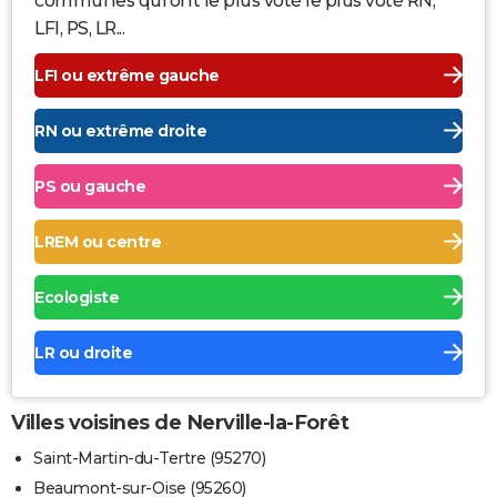
communes qui ont le plus voté le plus voté RN,
LFI, PS, LR...
LFI ou extrême gauche
RN ou extrême droite
PS ou gauche
LREM ou centre
Ecologiste
LR ou droite
Villes voisines de Nerville-la-Forêt
Saint-Martin-du-Tertre (95270)
Beaumont-sur-Oise (95260)