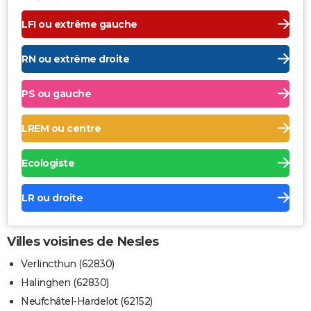
LFI ou extrême gauche
RN ou extrême droite
PS ou gauche
LREM ou centre
Ecologiste
LR ou droite
Villes voisines de Nesles
Verlincthun (62830)
Halinghen (62830)
Neufchâtel-Hardelot (62152)