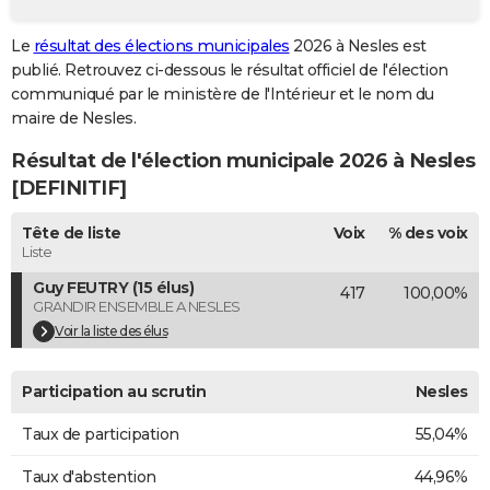
City break
Voyage de noces
Climat
Destinations
Voyage nature
Forum
+
PHOTO
Le
résultat des élections municipales
2026 à Nesles est
publié. Retrouvez ci-dessous le résultat officiel de l'élection
GUIDES D'ACHAT
communiqué par le ministère de l'Intérieur et le nom du
BONS PLANS
maire de Nesles.
Résultat de l'élection municipale 2026 à Nesles
CARTE DE VOEUX
[DEFINITIF]
Carte Bonne année
Carte Pâques
Carte de Noël
Carte Saint-Valentin
Carte d'anniversaire
DICTIONNAIRE
Tête de liste
Voix
% des voix
Biographies
Expressions
Dictionnaire
Citations
Proverbes
PROGRAMME TV
Liste
Guy FEUTRY (15 élus)
417
100,00%
COPAINS D'AVANT
GRANDIR ENSEMBLE A NESLES
Se connecter
Collèges
Universités
Service militaire
S'inscrire
Lycées
Primaires
Entreprises
Avis de recherche
Voir la liste des élus
AVIS DE DÉCÈS
FORUM
Participation au scrutin
Nesles
Lifestyle
Sport
Television
Cinema
Bricolage
Culture
Auto
Voyage
Taux de participation
55,04%
Taux d'abstention
44,96%