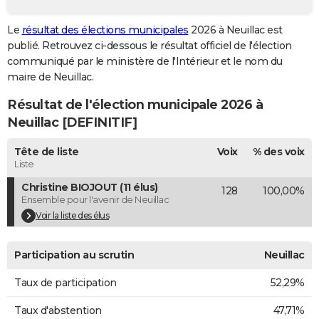
City break
Voyage de noces
Climat
Destinations
Voyage nature
Forum
+
PHOTO
Le
résultat des élections municipales
2026 à Neuillac est
publié. Retrouvez ci-dessous le résultat officiel de l'élection
GUIDES D'ACHAT
communiqué par le ministère de l'Intérieur et le nom du
BONS PLANS
maire de Neuillac.
Résultat de l'élection municipale 2026 à
CARTE DE VOEUX
Neuillac [DEFINITIF]
Carte Bonne année
Carte Pâques
Carte de Noël
Carte Saint-Valentin
Carte d'anniversaire
DICTIONNAIRE
Tête de liste
Voix
% des voix
Biographies
Expressions
Dictionnaire
Citations
Proverbes
PROGRAMME TV
Liste
Christine BIOJOUT (11 élus)
128
100,00%
COPAINS D'AVANT
Ensemble pour l'avenir de Neuillac
Se connecter
Collèges
Universités
Service militaire
S'inscrire
Lycées
Primaires
Entreprises
Avis de recherche
Voir la liste des élus
AVIS DE DÉCÈS
FORUM
Participation au scrutin
Neuillac
Lifestyle
Sport
Television
Cinema
Bricolage
Culture
Auto
Voyage
Taux de participation
52,29%
Taux d'abstention
47,71%