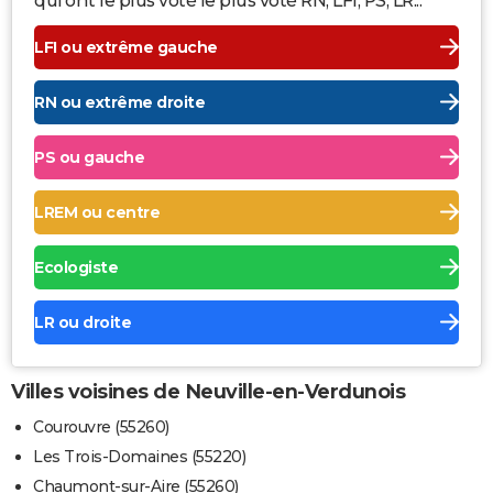
qui ont le plus voté le plus voté RN, LFI, PS, LR...
LFI ou extrême gauche
RN ou extrême droite
PS ou gauche
LREM ou centre
Ecologiste
LR ou droite
Villes voisines de Neuville-en-Verdunois
Courouvre (55260)
Les Trois-Domaines (55220)
Chaumont-sur-Aire (55260)