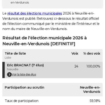
en-Verdunois
City break
Voyage de noces
Climat
Destinations
Voyage nature
Forum
+
PHOTO
Le
résultat des élections municipales
2026 à Neuville-en-
GUIDES D'ACHAT
Verdunois est publié. Retrouvez ci-dessous le résultat officiel
de l'élection communiqué par le ministère de l'Intérieur et le
BONS PLANS
nom du maire de Neuville-en-Verdunois.
CARTE DE VOEUX
Résultat de l'élection municipale 2026 à
Carte Bonne année
Carte Pâques
Carte de Noël
Carte Saint-Valentin
Carte d'anniversaire
Neuville-en-Verdunois [DEFINITIF]
DICTIONNAIRE
Biographies
Expressions
Dictionnaire
Citations
Proverbes
Tête de liste
Voix
% des voix
PROGRAMME TV
Liste
COPAINS D'AVANT
Eric BRACNAT (7 élus)
24
100,00%
Neuville
Se connecter
Collèges
Universités
Service militaire
S'inscrire
Lycées
Primaires
Entreprises
Avis de recherche
AVIS DE DÉCÈS
Voir la liste des élus
FORUM
Participation au scrutin
Neuville-en-
Lifestyle
Sport
Television
Cinema
Bricolage
Culture
Auto
Voyage
Verdunois
Taux de participation
59,18%