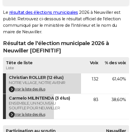
City break
Voyage de noces
Climat
Destinations
Voyage nature
Forum
+
PHOTO
Le
résultat des élections municipales
2026 à Neuwiller est
publié. Retrouvez ci-dessous le résultat officiel de l'élection
GUIDES D'ACHAT
communiqué par le ministère de l'Intérieur et le nom du
BONS PLANS
maire de Neuwiller.
Résultat de l'élection municipale 2026 à
CARTE DE VOEUX
Neuwiller [DEFINITIF]
Carte Bonne année
Carte Pâques
Carte de Noël
Carte Saint-Valentin
Carte d'anniversaire
DICTIONNAIRE
Tête de liste
Voix
% des voix
Biographies
Expressions
Dictionnaire
Citations
Proverbes
PROGRAMME TV
Liste
Christian ROLLER (12 élus)
132
61,40%
COPAINS D'AVANT
NOTRE VILLAGE, NOTRE AVENIR
Se connecter
Collèges
Universités
Service militaire
S'inscrire
Lycées
Primaires
Entreprises
Avis de recherche
Voir la liste des élus
AVIS DE DÉCÈS
Carmelo MILINTENDA (3 élus)
83
38,60%
FORUM
ENSEMBLE, UN NOUVEAU
SOUFFLE POUR NEUWILLER
Lifestyle
Sport
Television
Cinema
Bricolage
Culture
Auto
Voyage
Voir la liste des élus
Participation au scrutin
Neuwiller