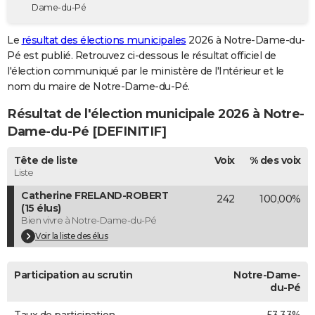
Dame-du-Pé
City break
Voyage de noces
Climat
Destinations
Voyage nature
Forum
+
PHOTO
Le
résultat des élections municipales
2026 à Notre-Dame-du-
GUIDES D'ACHAT
Pé est publié. Retrouvez ci-dessous le résultat officiel de
l'élection communiqué par le ministère de l'Intérieur et le
BONS PLANS
nom du maire de Notre-Dame-du-Pé.
CARTE DE VOEUX
Résultat de l'élection municipale 2026 à Notre-
Carte Bonne année
Carte Pâques
Carte de Noël
Carte Saint-Valentin
Carte d'anniversaire
Dame-du-Pé [DEFINITIF]
DICTIONNAIRE
Biographies
Expressions
Dictionnaire
Citations
Proverbes
Tête de liste
Voix
% des voix
PROGRAMME TV
Liste
COPAINS D'AVANT
Catherine FRELAND-ROBERT
242
100,00%
(15 élus)
Se connecter
Collèges
Universités
Service militaire
S'inscrire
Lycées
Primaires
Entreprises
Avis de recherche
AVIS DE DÉCÈS
Bien vivre à Notre-Dame-du-Pé
Voir la liste des élus
FORUM
Lifestyle
Sport
Television
Cinema
Bricolage
Culture
Auto
Voyage
Participation au scrutin
Notre-Dame-
du-Pé
Taux de participation
53,33%