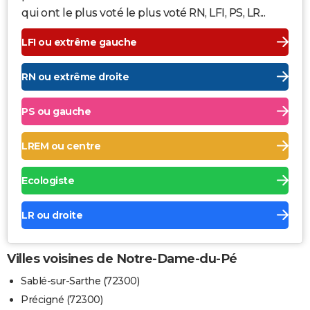
qui ont le plus voté le plus voté RN, LFI, PS, LR...
LFI ou extrême gauche
RN ou extrême droite
PS ou gauche
LREM ou centre
Ecologiste
LR ou droite
Villes voisines de Notre-Dame-du-Pé
Sablé-sur-Sarthe (72300)
Précigné (72300)