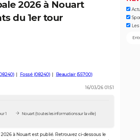
ale 2026 à Nouart
Actu
ts du 1er tour
Spo
Les 
08240)
Fossé (08240)
Beauclair (55700)
16/03/26 01:51
ur 1
Nouart
(toutes les informations sur la ville)
2026 à Nouart est publié. Retrouvez ci-dessous le