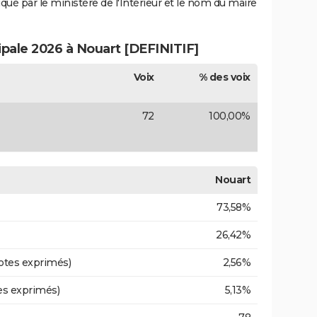
iqué par le ministère de l'Intérieur et le nom du maire
ipale 2026 à Nouart [DEFINITIF]
Voix
% des voix
72
100,00%
Nouart
73,58%
26,42%
otes exprimés)
2,56%
es exprimés)
5,13%