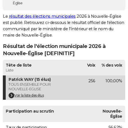
Église
City break
Voyage de noces
Climat
Destinations
Voyage nature
Forum
+
PHOTO
Le
résultat des élections municipales
2026 à Nouvelle-Église
GUIDES D'ACHAT
est publié. Retrouvez ci-dessous le résultat officiel de l'élection
communiqué par le ministère de l'Intérieur et le nom du
BONS PLANS
maire de Nouvelle-Église.
CARTE DE VOEUX
Résultat de l'élection municipale 2026 à
Carte Bonne année
Carte Pâques
Carte de Noël
Carte Saint-Valentin
Carte d'anniversaire
Nouvelle-Église [DEFINITIF]
DICTIONNAIRE
Biographies
Expressions
Dictionnaire
Citations
Proverbes
Tête de liste
Voix
% des voix
PROGRAMME TV
Liste
COPAINS D'AVANT
Patrick WAY (15 élus)
256
100,00%
TOUS ENSEMBLE POUR
Se connecter
Collèges
Universités
Service militaire
S'inscrire
Lycées
Primaires
Entreprises
Avis de recherche
AVIS DE DÉCÈS
NOUVELLE-EGLISE
Voir la liste des élus
FORUM
Lifestyle
Sport
Television
Cinema
Bricolage
Culture
Auto
Voyage
Participation au scrutin
Nouvelle-
Église
Taux de participation
56,62%