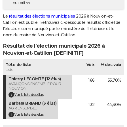
et-Catillon
City break
Voyage de noces
Climat
Destinations
Voyage nature
Forum
+
PHOTO
Le
résultat des élections municipales
2026 à Nouvion-et-
GUIDES D'ACHAT
Catillon est publié. Retrouvez ci-dessous le résultat officiel de
l'élection communiqué par le ministère de l'Intérieur et le
BONS PLANS
nom du maire de Nouvion-et-Catillon.
CARTE DE VOEUX
Résultat de l'élection municipale 2026 à
Carte Bonne année
Carte Pâques
Carte de Noël
Carte Saint-Valentin
Carte d'anniversaire
Nouvion-et-Catillon [DEFINITIF]
DICTIONNAIRE
Biographies
Expressions
Dictionnaire
Citations
Proverbes
Tête de liste
Voix
% des voix
PROGRAMME TV
Liste
COPAINS D'AVANT
Thierry LECOMTE (12 élus)
166
55,70%
AVANÇONS ENSEMBLE POUR
Se connecter
Collèges
Universités
Service militaire
S'inscrire
Lycées
Primaires
Entreprises
Avis de recherche
AVIS DE DÉCÈS
NOUVION
Voir la liste des élus
FORUM
Barbara BRIAND (3 élus)
132
44,30%
AGIR ENSEMBLE
Lifestyle
Sport
Television
Cinema
Bricolage
Culture
Auto
Voyage
Voir la liste des élus