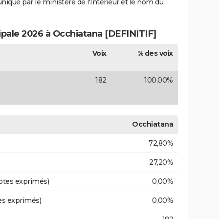
uniqué par le ministère de l'Intérieur et le nom du
ipale 2026 à Occhiatana [DEFINITIF]
Voix
% des voix
182
100,00%
Occhiatana
72,80%
27,20%
otes exprimés)
0,00%
es exprimés)
0,00%