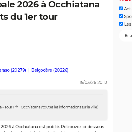
pale 2026 à Occhiatana
Actu
ts du 1er tour
Spo
Les 
Paraso (20279)
Belgodère (20226)
15/03/26 20:13
 - Tour 1
Occhiatana
(toutes les informations sur la ville)
2026 à Occhiatana est publié. Retrouvez ci-dessous