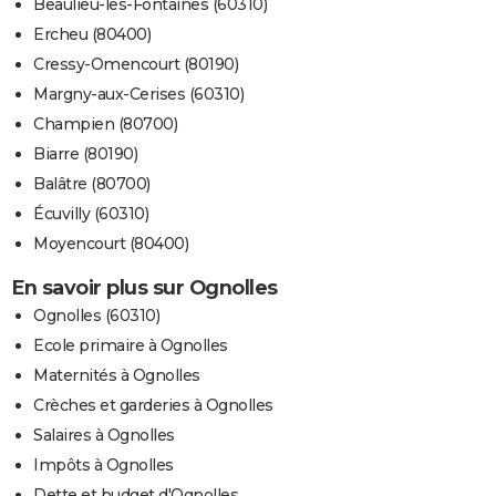
Beaulieu-les-Fontaines (60310)
Ercheu (80400)
Cressy-Omencourt (80190)
Margny-aux-Cerises (60310)
Champien (80700)
Biarre (80190)
Balâtre (80700)
Écuvilly (60310)
Moyencourt (80400)
En savoir plus sur Ognolles
Ognolles (60310)
Ecole primaire à Ognolles
Maternités à Ognolles
Crèches et garderies à Ognolles
Salaires à Ognolles
Impôts à Ognolles
Dette et budget d'Ognolles