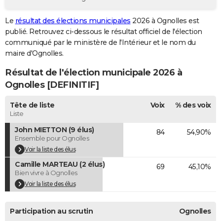
City break
Voyage de noces
Climat
Destinations
Voyage nature
Forum
+
PHOTO
Le
résultat des élections municipales
2026 à Ognolles est
publié. Retrouvez ci-dessous le résultat officiel de l'élection
GUIDES D'ACHAT
communiqué par le ministère de l'Intérieur et le nom du
BONS PLANS
maire d'Ognolles.
Résultat de l'élection municipale 2026 à
CARTE DE VOEUX
Ognolles [DEFINITIF]
Carte Bonne année
Carte Pâques
Carte de Noël
Carte Saint-Valentin
Carte d'anniversaire
DICTIONNAIRE
Tête de liste
Voix
% des voix
Biographies
Expressions
Dictionnaire
Citations
Proverbes
PROGRAMME TV
Liste
John MIETTON (9 élus)
84
54,90%
COPAINS D'AVANT
Ensemble pour Ognolles
Se connecter
Collèges
Universités
Service militaire
S'inscrire
Lycées
Primaires
Entreprises
Avis de recherche
Voir la liste des élus
AVIS DE DÉCÈS
Camille MARTEAU (2 élus)
69
45,10%
FORUM
Bien vivre à Ognolles
Voir la liste des élus
Lifestyle
Sport
Television
Cinema
Bricolage
Culture
Auto
Voyage
Participation au scrutin
Ognolles