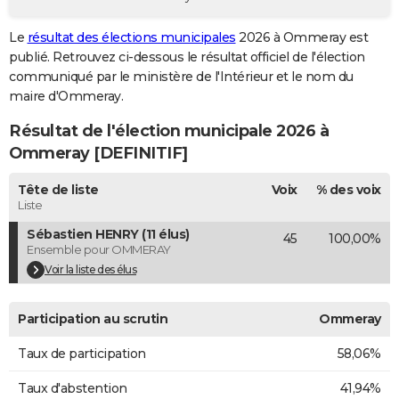
City break
Voyage de noces
Climat
Destinations
Voyage nature
Forum
+
PHOTO
Le
résultat des élections municipales
2026 à Ommeray est
publié. Retrouvez ci-dessous le résultat officiel de l'élection
GUIDES D'ACHAT
communiqué par le ministère de l'Intérieur et le nom du
BONS PLANS
maire d'Ommeray.
Résultat de l'élection municipale 2026 à
CARTE DE VOEUX
Ommeray [DEFINITIF]
Carte Bonne année
Carte Pâques
Carte de Noël
Carte Saint-Valentin
Carte d'anniversaire
DICTIONNAIRE
Tête de liste
Voix
% des voix
Biographies
Expressions
Dictionnaire
Citations
Proverbes
PROGRAMME TV
Liste
Sébastien HENRY (11 élus)
45
100,00%
COPAINS D'AVANT
Ensemble pour OMMERAY
Se connecter
Collèges
Universités
Service militaire
S'inscrire
Lycées
Primaires
Entreprises
Avis de recherche
Voir la liste des élus
AVIS DE DÉCÈS
FORUM
Participation au scrutin
Ommeray
Lifestyle
Sport
Television
Cinema
Bricolage
Culture
Auto
Voyage
Taux de participation
58,06%
Taux d'abstention
41,94%