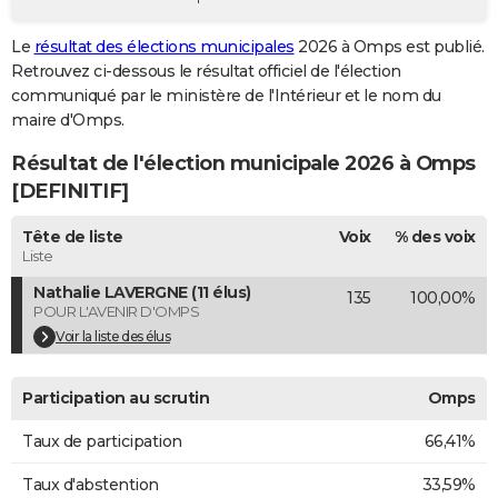
City break
Voyage de noces
Climat
Destinations
Voyage nature
Forum
+
PHOTO
Le
résultat des élections municipales
2026 à Omps est publié.
Retrouvez ci-dessous le résultat officiel de l'élection
GUIDES D'ACHAT
communiqué par le ministère de l'Intérieur et le nom du
BONS PLANS
maire d'Omps.
Résultat de l'élection municipale 2026 à Omps
CARTE DE VOEUX
[DEFINITIF]
Carte Bonne année
Carte Pâques
Carte de Noël
Carte Saint-Valentin
Carte d'anniversaire
DICTIONNAIRE
Tête de liste
Voix
% des voix
Biographies
Expressions
Dictionnaire
Citations
Proverbes
PROGRAMME TV
Liste
Nathalie LAVERGNE (11 élus)
135
100,00%
COPAINS D'AVANT
POUR L'AVENIR D'OMPS
Se connecter
Collèges
Universités
Service militaire
S'inscrire
Lycées
Primaires
Entreprises
Avis de recherche
Voir la liste des élus
AVIS DE DÉCÈS
FORUM
Participation au scrutin
Omps
Lifestyle
Sport
Television
Cinema
Bricolage
Culture
Auto
Voyage
Taux de participation
66,41%
Taux d'abstention
33,59%