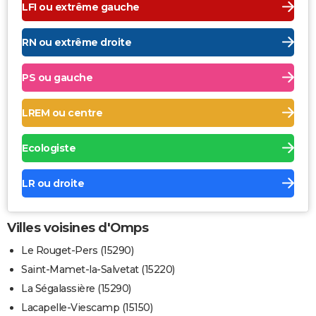
LFI ou extrême gauche
RN ou extrême droite
PS ou gauche
LREM ou centre
Ecologiste
LR ou droite
Villes voisines d'Omps
Le Rouget-Pers (15290)
Saint-Mamet-la-Salvetat (15220)
La Ségalassière (15290)
Lacapelle-Viescamp (15150)