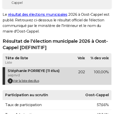
Cappel
City break
Voyage de noces
Climat
Destinations
Voyage nature
Forum
+
PHOTO
Le
résultat des élections municipales
2026 à Oost-Cappel est
GUIDES D'ACHAT
publié. Retrouvez ci-dessous le résultat officiel de l'élection
communiqué par le ministère de l'Intérieur et le nom du
BONS PLANS
maire d'Oost-Cappel.
CARTE DE VOEUX
Résultat de l'élection municipale 2026 à Oost-
Carte Bonne année
Carte Pâques
Carte de Noël
Carte Saint-Valentin
Carte d'anniversaire
Cappel [DEFINITIF]
DICTIONNAIRE
Biographies
Expressions
Dictionnaire
Citations
Proverbes
Tête de liste
Voix
% des voix
PROGRAMME TV
Liste
COPAINS D'AVANT
Stéphanie PORREYE (11 élus)
202
100,00%
aepnvd
Se connecter
Collèges
Universités
Service militaire
S'inscrire
Lycées
Primaires
Entreprises
Avis de recherche
AVIS DE DÉCÈS
Voir la liste des élus
FORUM
Participation au scrutin
Oost-Cappel
Lifestyle
Sport
Television
Cinema
Bricolage
Culture
Auto
Voyage
Taux de participation
57,66%