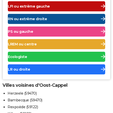
LFI ou extrême gauche
RN ou extrême droite
PS ou gauche
LREM ou centre
Ecologiste
LR ou droite
Villes voisines d'Oost-Cappel
Herzeele (59470)
Bambecque (59470)
Rexpoëde (59122)